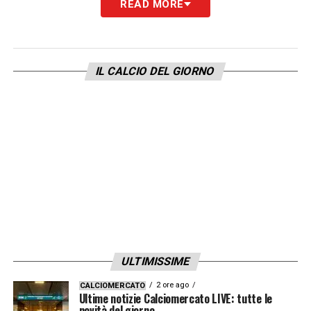
READ MORE
calciatori importanti. Sono dei maestri
nell’individuare calciatori importanti. Hanno
giocatori di notevole spessore e l’hanno
IL CALCIO DEL GIORNO
dimostrato».
PANDEV E PERIN –
«Pandev e Perin
dovrebbero essere recuperati, domani
vedremo ma ad oggi sono recuperati, stanno
bene».
LA PLAYLIST DELLE NOSTRE TOP NEWS
ULTIMISSIME
2 ore ago
CALCIOMERCATO
Ultime notizie Calciomercato LIVE: tutte le
novità del giorno