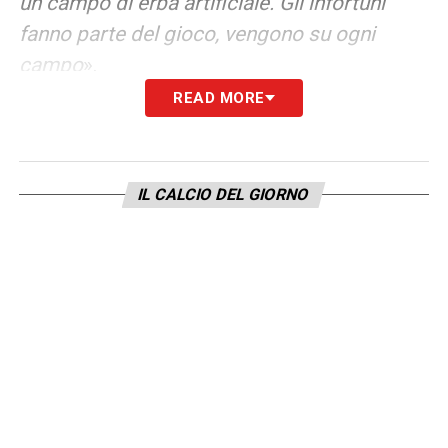
un campo di erba artificiale. Gli infortuni
fanno parte del gioco, vengono su ogni
campo
».
READ MORE
TANTI TIFOSI DEL MILAN TIFANO PER TE –
«
Non c’è dubbio, la rivalità tra Inter e Milan è
estrema, tra le più grandi al mondo. Sarà una
IL CALCIO DEL GIORNO
partita molto interessante domani, ma la
maggior parte di quelli che verranno
tiferanno per l’Inter. Quelli che saranno a
casa tiferanno per il Bodo
».
GARA –
«
Sarà una partita dura, l’Inter farà
tutto quel che può per lottare. Saranno molto
offensivi, faranno pressione dall’inizio. Noi
abbiamo esperienza ormai, sappiamo che