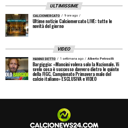
ULTIMISSIME
non possono pressare per tutta la partita.
Dobbiamo farci trovare pronti
9 ore ago
».
CALCIOMERCATO
Ultime notizie Calciomercato LIVE: tutte le
novità del giorno
EX COMPAGNI DEL MILAN –
«
Sono in
contatto con tanti miei vecchi colleghi al
Milan. E’ sempre bello avere degli amici,
VIDEO
tanti sono buoni amici. Ovviamente sono
1 settimana ago
Alberto Petrosilli
HANNO DETTO
Bargiggia: «Mancini voleva solo la Nazionale. Vi
stati contenti del mio gol contro l’Inter,
svelo cosa è successo davvero dietro le quinte
della FIGC. Campionato Primavera male del
significa tanto per loro. E’ stato bello
».
calcio italiano» ESCLUSIVA e VIDEO
LA CONFERENZA STAMPA COMPLETA DI
HAUGE
LA PLAYLIST DELLE NOSTRE TOP NEWS