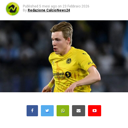
Published
5 mesi ago
on
23 Febbraio 2026
By
Redazione CalcioNews24