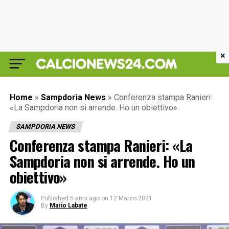
×
Home
»
Sampdoria News
»
Conferenza stampa Ranieri:
«La Sampdoria non si arrende. Ho un obiettivo»
SAMPDORIA NEWS
Conferenza stampa Ranieri: «La
Sampdoria non si arrende. Ho un
obiettivo»
Published
5 anni ago
on
12 Marzo 2021
By
Mario Labate