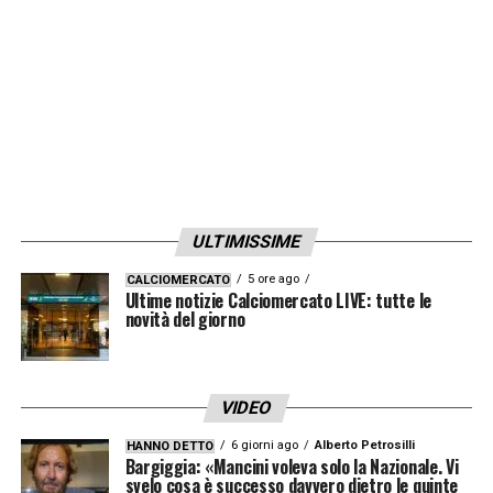
ottenere da questa stagione».
TUTTE LE
DICHIARAZIONI SU JUVENTUSNEWS24
.
LA PLAYLIST DELLE NOSTRE TOP NEWS
ULTIMISSIME
5 ore ago
CALCIOMERCATO
Ultime notizie Calciomercato LIVE: tutte le
novità del giorno
VIDEO
6 giorni ago
Alberto Petrosilli
HANNO DETTO
Bargiggia: «Mancini voleva solo la Nazionale. Vi
svelo cosa è successo davvero dietro le quinte