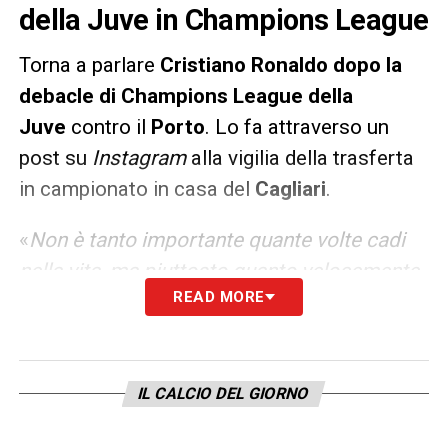
della Juve in Champions League
Torna a parlare
Cristiano Ronaldo dopo la
debacle di Champions League della
Juve
contro il
Porto
. Lo fa attraverso un
post su
Instagram
alla vigilia della trasferta
in campionato in casa del
Cagliari
.
«
Non è tanto importante quante volte cadi
nella vita, ma piuttosto quanto velocemente
READ MORE
e più forte ti rimetti in piedi. I veri campioni
non si spezzano mai! Siamo già proiettati sul
match contro il Cagliari, sulla corsa per la
lotta in campionato, per la finale di Coppa
IL CALCIO DEL GIORNO
Italia e in tutto quello che possiamo ancora