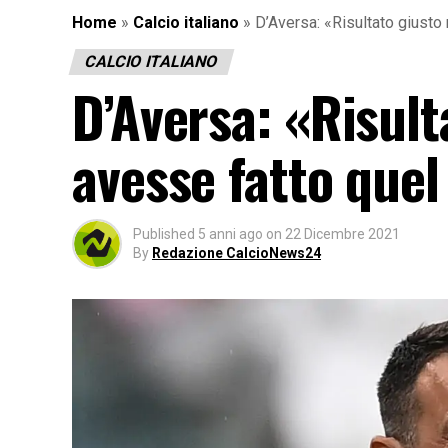
Home
»
Calcio italiano
»
D’Aversa: «Risultato giust
CALCIO ITALIANO
D’Aversa: «Risul
avesse fatto que
Published
5 anni ago
on
22 Dicembre 2021
By
Redazione CalcioNews24