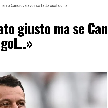
o ma se Candreva avesse fatto quel gol…»
tato giusto ma se Ca
l gol…»