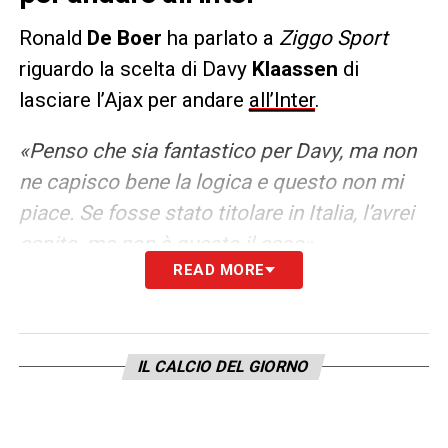
Ronald
De Boer
ha parlato a
Ziggo Sport
riguardo la scelta di Davy
Klaassen
di
lasciare l’Ajax per andare
all’Inter
.
«Penso che sia fantastico per Davy, ma non
ne capisco bene la logica e questo non mi
piace. Se fosse stato titolare in Italia, l’avrei
capito, ma non è questo il caso».
READ MORE
LA PLAYLIST DELLE NOSTRE TOP NEWS
IL CALCIO DEL GIORNO