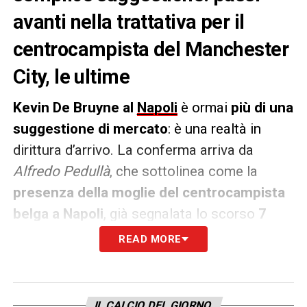
avanti nella trattativa per il
centrocampista del Manchester
City, le ultime
Kevin De Bruyne al
Napoli
è ormai
più di una
suggestione di mercato
: è una realtà in
dirittura d’arrivo. La conferma arriva da
Alfredo Pedullà
, che sottolinea come la
presenza della moglie del centrocampista
belga a Napoli
, già segnalata lo scorso
7
maggio
, non fosse
casuale ma un chiaro
READ MORE
segnale
verso la destinazione scelta. Il
gradimento per il progetto partenopeo è
concreto, e nonostante nelle scorse
IL CALCIO DEL GIORNO