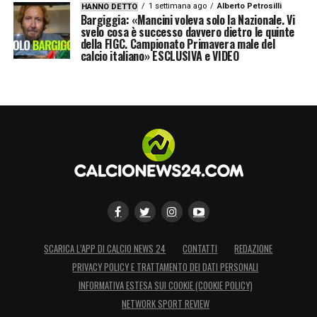
1 settimana ago
Alberto Petrosilli
HANNO DETTO
Bargiggia: «Mancini voleva solo la Nazionale. Vi
svelo cosa è successo davvero dietro le quinte
della FIGC. Campionato Primavera male del
calcio italiano» ESCLUSIVA e VIDEO
SCARICA L’APP DI CALCIO NEWS 24
CONTATTI
REDAZIONE
PRIVACY POLICY E TRATTAMENTO DEI DATI PERSONALI
INFORMATIVA ESTESA SUI COOKIE (COOKIE POLICY)
NETWORK SPORT REVIEW