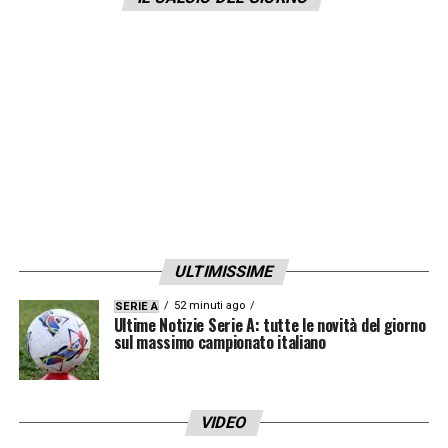
persone sugli spalti a seguire le gare dei
ragazzi. Occorre lavorare in sinergia per far
crescere il livello dei settori giovanili, come
ha detto il Presidente Gravina la
valorizzazione dei vivai è una necessità.
Dobbiamo quindi fare di necessità virtù,
lavorando in modo compatto e
programmando nei dettagli il percorso da
ULTIMISSIME
intraprendere»
52 minuti ago
SERIE A
Ultime Notizie Serie A: tutte le novità del giorno
LA PLAYLIST DELLE NOSTRE TOP NEWS
sul massimo campionato italiano
VIDEO