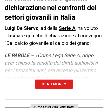
dichiarazione nei confronti dei
settori giovanili in Italia
Luigi De Siervo
, ad della
Serie A
, ha voluto
rilasciare qualche dichiarazione al convegno
“Dal calcio giovanile al calcio dei grandi.
LE PAROLE
– «Come Lega Serie A, dopo
aver chiuso la vendita dei diritti audiovisivi
per i prossimi anni, ora avremo più tempo
per dedicarci alle nostre competizioni
READ MORE
Primavera, al centro del nostro piano di
sviluppo. Ci sono già i primi sponsor
dedicati alla Primavera, altri arriveranno, e
siamo al lavoro per portare sempre più
IL CALCIO DEL GIORNO