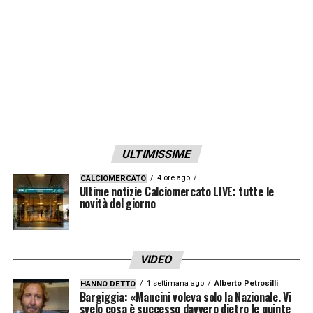
aprire la partita. Abbiamo avuto la
possibilità di segnare addirittura il 2-2. Il
rigore assegnato al City? Non saprei
giudicarlo. Il mio lavoro non è analizzare
l’operato dell’arbitro, non voglio parlarne.
Voglio analizzare la mia squadra e la qualità
mostrata dalla mia squadra. Credo che se
ULTIMISSIME
continuiamo a giocare con questo livello
4 ore ago
CALCIOMERCATO
vinceremo molte partite
».
Ultime notizie Calciomercato LIVE: tutte le
novità del giorno
LA PLAYLIST DELLE NOSTRE TOP NEWS
VIDEO
1 settimana ago
Alberto Petrosilli
HANNO DETTO
Bargiggia: «Mancini voleva solo la Nazionale. Vi
svelo cosa è successo davvero dietro le quinte