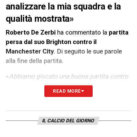
analizzare la mia squadra e la
qualità mostrata»
Roberto De Zerbi
ha commentato la
partita
persa dal suo Brighton contro il
Manchester City
. Di seguito le sue parole
alla fine della partita.
«
Abbiamo giocato una buona partita contro
una delle squadre più importanti della
READ MORE
Premier League, dell’Europa e del mondo.
Ma abbiamo perso. Penso che nel primo
tempo abbiamo avuto un po’ di paura, poi
IL CALCIO DEL GIORNO
nella ripresa abbiamo cambiato mentalità. I
miei ​​ragazzi volevano segnare un gol e