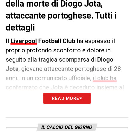
della morte di Diogo Jota,
attaccante portoghese. Tutti i
dettagli
Il
Liverpool
Football Club
ha espresso il
proprio profondo sconforto e dolore in
seguito alla tragica scomparsa di
Diogo
Jota
, giovane attaccante portoghese di 28
anni. In un comunicato ufficiale,
il club ha
confermato che Jota è deceduto insieme al
fratello
André
, anch’egli calciatore
READ MORE
professionista, in un incidente stradale
avvenuto in Spagna. La notizia ha colpito
duramente l’intera famiglia del Liverpool, che
IL CALCIO DEL GIORNO
ha voluto immediatamente manifestare