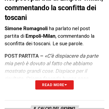
commentando la sconfitta dei
toscani
Simone Romagnoli
ha parlato nel post
partita di
Empoli-Milan
, commentando la
sconfitta dei toscani. Le sue parole.
POST PARTITA –
«C’è dispiacere da parte
mia però è dovuto al fatto che abbiamo
mostrato grandi cose. Dispiace per il
risultato. Stiamo facendo buone cose,
READ MORE
abbiamo tanta strada davanti. Ci sono tante
cose da migliorare, il mister ce le ricorda e ci
fa lavorare sugli aspetti da migliorare. Non è
il momento di raccogliere ma di seminare.
IL CALCIO DEL GIORNO