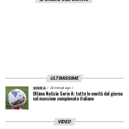
C’è tanto da fare, possiamo fare ancora
tanto di più»
.
LA PLAYLIST DELLE NOSTRE TOP NEWS
ULTIMISSIME
22 minuti ago
SERIE A
Ultime Notizie Serie A: tutte le novità del giorno
sul massimo campionato italiano
VIDEO