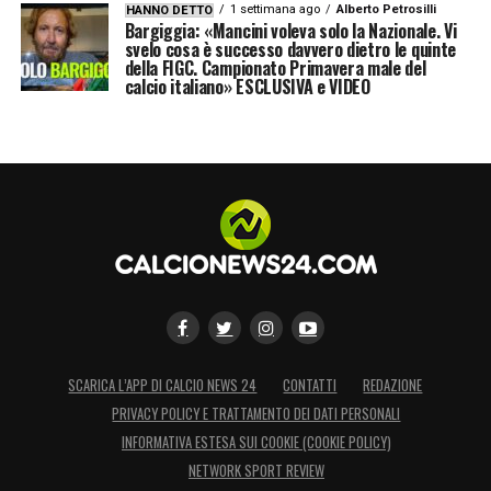
1 settimana ago
Alberto Petrosilli
HANNO DETTO
Bargiggia: «Mancini voleva solo la Nazionale. Vi
svelo cosa è successo davvero dietro le quinte
della FIGC. Campionato Primavera male del
calcio italiano» ESCLUSIVA e VIDEO
SCARICA L’APP DI CALCIO NEWS 24
CONTATTI
REDAZIONE
PRIVACY POLICY E TRATTAMENTO DEI DATI PERSONALI
INFORMATIVA ESTESA SUI COOKIE (COOKIE POLICY)
NETWORK SPORT REVIEW