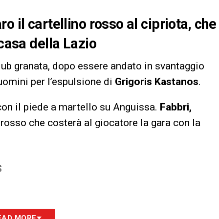
 il cartellino rosso al cipriota, che
 casa della Lazio
 club granata, dopo essere andato in svantaggio
0 uomini per l’espulsione di
Grigoris Kastanos
.
con il piede a martello su Anguissa.
Fabbri,
l rosso che costerà al giocatore la gara con la
S
EAD MORE