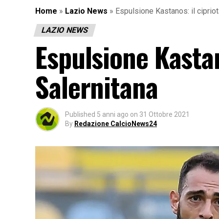
Home
»
Lazio News
»
Espulsione Kastanos: il ciprio
LAZIO NEWS
Espulsione Kastano
Salernitana
Published
5 anni ago
on
31 Ottobre 2021
By
Redazione CalcioNews24