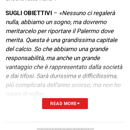
SUGLI OBIETTIVI
–
«Nessuno ci regalerà
nulla, abbiamo un sogno, ma dovremo
meritarcelo per riportare il Palermo dove
merita. Questa è una grandissima capitale
del calcio. So che abbiamo una grande
responsabilità, ma anche un grande
vantaggio che è rappresentato dalla società
e dai tifosi. Sarà durissima e difficilissima,
più complicata dell’anno scorso, ma non ho
paura di nulla».
READ MORE
SUL METODO DI LAVORO
–
«La società mi
ha messo a disposizione tutto quello che ho
chiesto. Con me chi corre poco sta fuori, non