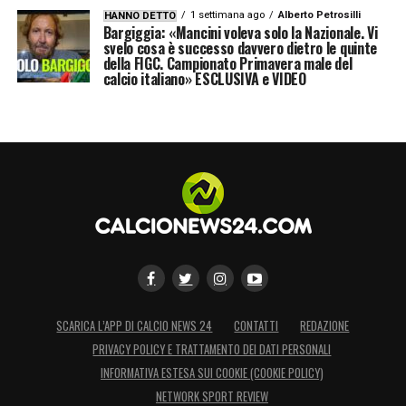
SU GATTUSO
–
«Ci siamo sentiti, sono
1 settimana ago
Alberto Petrosilli
HANNO DETTO
contento per lui. Può portare serenità e
Bargiggia: «Mancini voleva solo la Nazionale. Vi
svelo cosa è successo davvero dietro le quinte
voglia di fare bene. Mi auguro che l’Italia
della FIGC. Campionato Primavera male del
calcio italiano» ESCLUSIVA e VIDEO
possa andare al Mondiale».
LA PLAYLIST DELLE NOSTRE TOP NEWS
SCARICA L’APP DI CALCIO NEWS 24
CONTATTI
REDAZIONE
PRIVACY POLICY E TRATTAMENTO DEI DATI PERSONALI
INFORMATIVA ESTESA SUI COOKIE (COOKIE POLICY)
NETWORK SPORT REVIEW