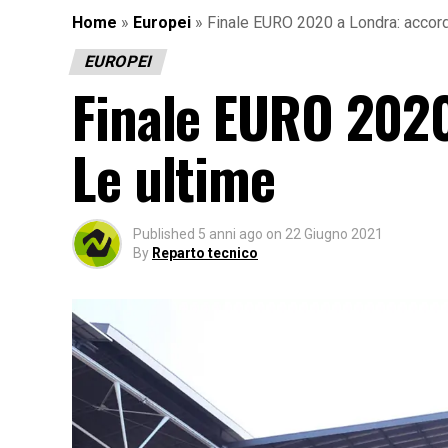
Home
»
Europei
»
Finale EURO 2020 a Londra: accord
EUROPEI
Finale EURO 2020
Le ultime
Published
5 anni ago
on
22 Giugno 2021
By
Reparto tecnico