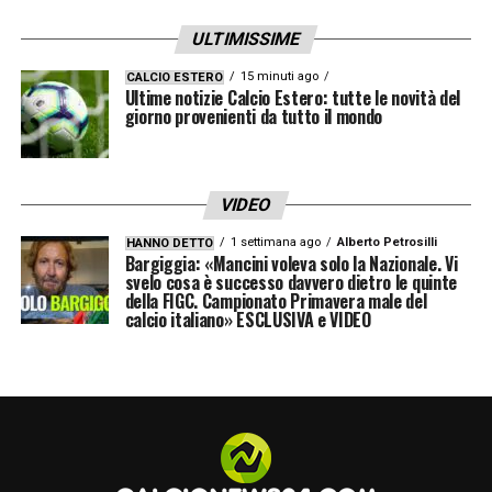
IL CT GIUSTO PER LA NAZIONALE
«
Leggo
ULTIMISSIME
vari nomi, io dico solo questo: anche se
rinunciare a un club per fare il ct significa
15 minuti ago
CALCIO ESTERO
Ultime notizie Calcio Estero: tutte le novità del
guadagnare almeno la metà, io la Nazionale
giorno provenienti da tutto il mondo
la allenerei domani
».
IL DIVARIO DEL CALCIO ITALIANO CON
VIDEO
L’ESTERO
«
Il calcio italiano ha un volume
1 settimana ago
Alberto Petrosilli
HANNO DETTO
Bargiggia: «Mancini voleva solo la Nazionale. Vi
d’affari di circa un miliardo e mezzo; la
svelo cosa è successo davvero dietro le quinte
della FIGC. Campionato Primavera male del
Premier di otto. Il resto è conseguenza. Oggi
calcio italiano» ESCLUSIVA e VIDEO
la Serie A rispetto a Premier, Liga e
Bundesliga non è più un punto d’arrivo, ma di
passaggio, di transizione
».
IL MILAN DI ALLEGRI E L’OBIETTIVO