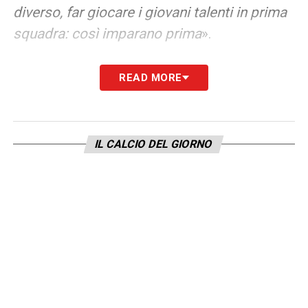
diverso, far giocare i giovani talenti in prima
squadra: così imparano prima
».
GIOVANNI MALAGÒ CANDIDATO
READ MORE
PRESIDENTE FEDERALE
«
Mi piace. Con lui
alla guida, un decennio d’oro per il nostro
sport grazie anche ad atleti meravigliosi: per
IL CALCIO DEL GIORNO
questo il voto è altissimo. Poi, se tu fai una
cosa che riesce abbastanza bene, hai
sempre chi non approva, lo diceva già
l’imperatore Marco Aurelio: “Spero che il mio
popolo condivida più della metà di quello
che faccio”. Però Giovanni è un uomo di
carattere e di valore, di questo sono sicuro
».