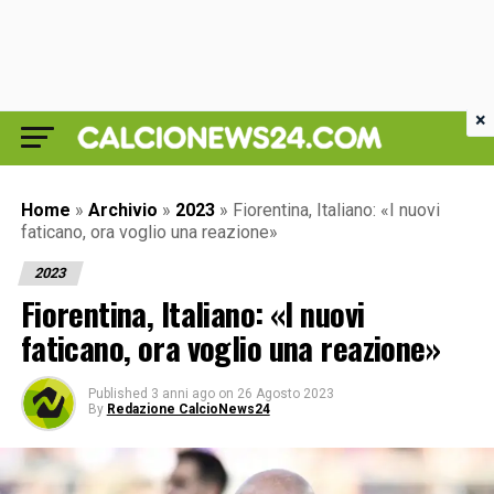
×
Home
»
Archivio
»
2023
»
Fiorentina, Italiano: «I nuovi
faticano, ora voglio una reazione»
2023
Fiorentina, Italiano: «I nuovi
faticano, ora voglio una reazione»
Published
3 anni ago
on
26 Agosto 2023
By
Redazione CalcioNews24