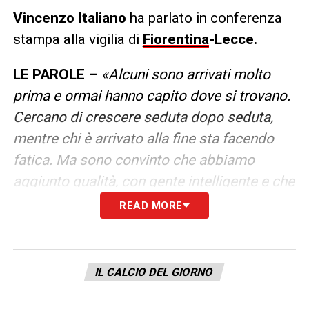
Vincenzo Italiano
ha parlato in conferenza
stampa alla vigilia di
Fiorentina
-Lecce.
LE PAROLE –
«Alcuni sono arrivati molto
prima e ormai hanno capito dove si trovano.
Cercano di crescere seduta dopo seduta,
mentre chi è arrivato alla fine sta facendo
fatica. Ma sono convinto che abbiamo
aggiunto qualità, con gente intelligente e che
farà parte di una squadra vera. Dobbiamo
READ MORE
reagire alla sconfitta di giovedì, domani ci
sarà tutto lo stadio a spingerci e a darci la
fame che serve. Sarà la prima in casa,
IL CALCIO DEL GIORNO
vogliamo ben figurare e reagire, dando il