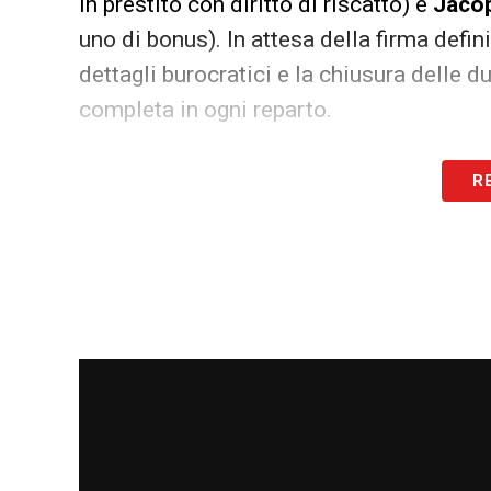
in prestito con diritto di riscatto) e
Jacop
uno di bonus). In attesa della firma defin
dettagli burocratici e la chiusura delle du
completa in ogni reparto.
LA PLAYLIST DELLE NOSTRE TOP NEW
R