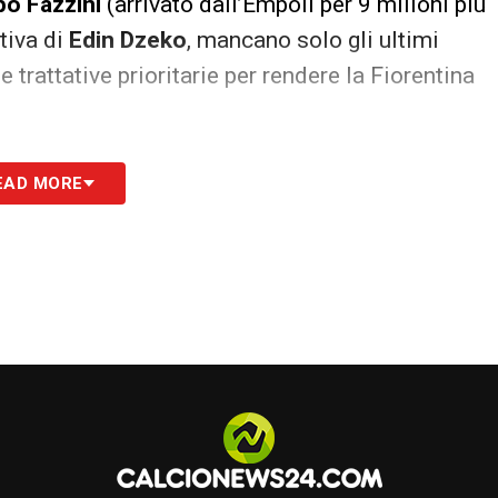
o Fazzini
(arrivato dall’Empoli per 9 milioni più
itiva di
Edin Dzeko
, mancano solo gli ultimi
e trattative prioritarie per rendere la Fiorentina
S
EAD MORE