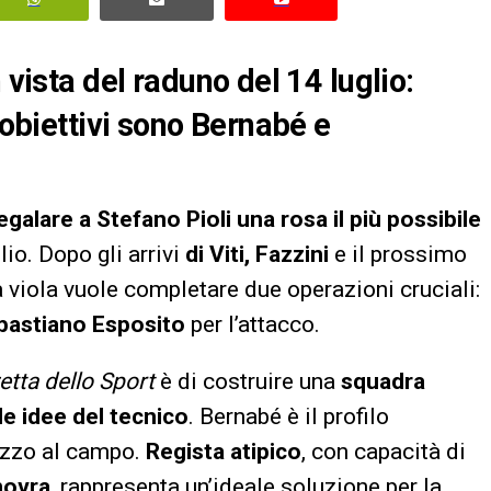
 vista del raduno del 14 luglio:
 obiettivi sono Bernabé e
egalare a Stefano Pioli una rosa il più possibile
lio. Dopo gli arrivi
di Viti, Fazzini
e il prossimo
za viola vuole completare due operazioni cruciali:
bastiano Esposito
per l’attacco.
etta dello Sport
è di costruire una
squadra
e idee del tecnico
. Bernabé è il profilo
ezzo al campo.
Regista atipico
, con capacità di
novra
, rappresenta un’ideale soluzione per la