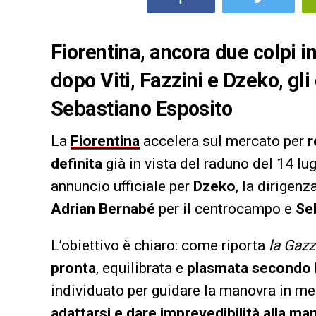
Fiorentina, ancora due colpi in
dopo Viti, Fazzini e Dzeko, gli
Sebastiano Esposito
La
Fiorentina
accelera sul mercato per
r
definita
già in vista del raduno del 14 lug
annuncio ufficiale per
Dzeko
, la dirigen
Adrian Bernabé
per il centrocampo e
Se
L’obiettivo è chiaro: come riporta
la Gazz
pronta
, equilibrata e
plasmata secondo l
individuato per guidare la manovra in m
adattarsi e dare imprevedibilità alla ma