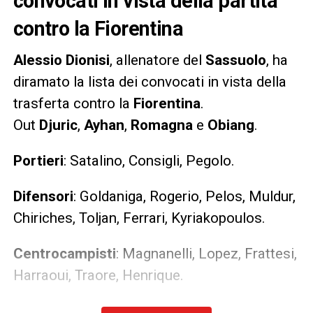
convocati in vista della partita
contro la Fiorentina
Alessio Dionisi
, allenatore del
Sassuolo
, ha
diramato la lista dei convocati in vista della
trasferta contro la
Fiorentina
.
Out
Djuric
,
Ayhan
,
Romagna
e
Obiang
.
Portieri
: Satalino, Consigli, Pegolo.
Difensori
: Goldaniga, Rogerio, Pelos, Muldur,
Chiriches, Toljan, Ferrari, Kyriakopoulos.
Centrocampisti
: Magnanelli, Lopez, Frattesi,
Harraoui, Traore, Henrique.
Attaccanti
: Boga, Raspadori, Berardi,