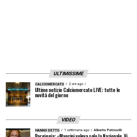
aperti.
LA PLAYLIST DELLE NOSTRE TOP NEWS
ULTIMISSIME
2 ore ago
CALCIOMERCATO
Ultime notizie Calciomercato LIVE: tutte le
novità del giorno
VIDEO
1 settimana ago
Alberto Petrosilli
HANNO DETTO
Bargiggia: «Mancini voleva solo la Nazionale. Vi