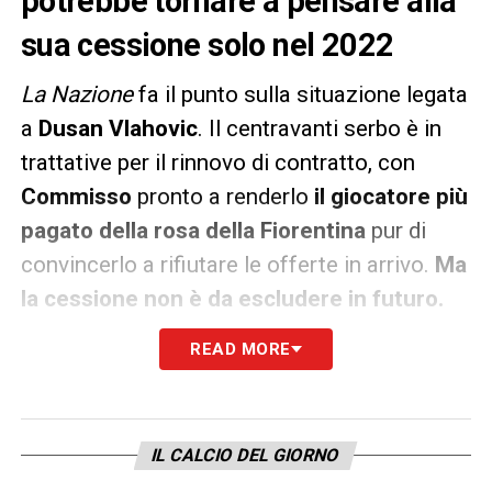
potrebbe tornare a pensare alla
sua cessione solo nel 2022
La Nazione
fa il punto sulla situazione legata
a
Dusan Vlahovic
. Il centravanti serbo è in
trattative per il rinnovo di contratto, con
Commisso
pronto a renderlo
il giocatore più
pagato della rosa della Fiorentina
pur di
convincerlo a rifiutare le offerte in arrivo.
Ma
la cessione non è da escludere in futuro.
READ MORE
Probabile infatti che, nonostante il
prolungamento oltre il 2023 del 21enne,
nell’
estate del 2022
si possa tornare a
parlare di un trasferimento.
Juventus, Inter,
IL CALCIO DEL GIORNO
Atletico Madrid e City
tengono gli occhi