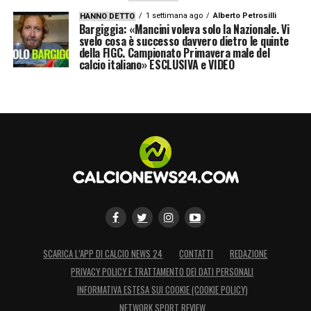
1 settimana ago
Alberto Petrosilli
HANNO DETTO
Bargiggia: «Mancini voleva solo la Nazionale. Vi
svelo cosa è successo davvero dietro le quinte
della FIGC. Campionato Primavera male del
calcio italiano» ESCLUSIVA e VIDEO
SCARICA L’APP DI CALCIO NEWS 24
CONTATTI
REDAZIONE
PRIVACY POLICY E TRATTAMENTO DEI DATI PERSONALI
INFORMATIVA ESTESA SUI COOKIE (COOKIE POLICY)
NETWORK SPORT REVIEW