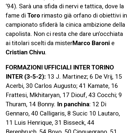
‘94). Sarà una sfida di nervi e tattica, dove la
fame di
Toro
rimasto già orfano di obiettivi in
campionato sfiderà la cinica ambizione della
capolista. Non ci resta che dare un’occhiata
ai titolari scelti da mister
Marco Baroni
e
Cristian Chivu
.
FORMAZIONI UFFICIALI INTER TORINO
INTER (3-5-2):
13 J. Martinez; 6 De Vrij, 15
Acerbi, 30 Carlos Augusto; 41 Kamate, 16
Frattesi, Mkhitaryan, 17 Diouf, 43 Cocchi; 9
Thuram, 14 Bonny.
In panchina
: 12 Di
Gennaro, 40 Calligaris, 8 Sucic 10 Lautaro,
11 Luis Henrique, 31 Bisseck, 44
Berenbruch, 54 Bovo, 50 Cinquegrano, 51