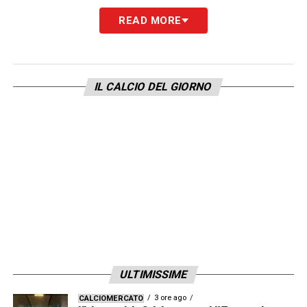
stagionale. Quando il Toro perde spesso lo
READ MORE
fa rovinosamente. Come se lo spiega?
«Ma sai, a volte in una partita capitano degli
episodi che determinano i risultati. Ad
IL CALCIO DEL GIORNO
esempio il terzo gol del Como su rigore ha
dato il là a tutto, se ci fosse stato prima un
episodio a favore del Torino magari si
sarebbe riaperta la partita. Diciamo che
l’ambiente attraversa un momento delicato
dove ogni cosa viene presa in maniera
negativa e questo finora non ha dato il là per
potersi riprendere. Però la stagione è ancora
lunga, speriamo che possa arrivare quel
ULTIMISSIME
segnale che possa ridare a tutto l’ambiente
3 ore ago
CALCIOMERCATO