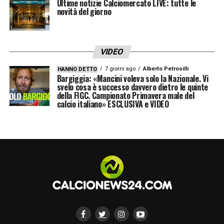
quell’entusiasmo che serve».
Ultime notizie Calciomercato LIVE: tutte le
novità del giorno
Lei ha sempre ricordato i suoi momenti a
Torino con piacere. In una costellazione di
VIDEO
istantanee, se dovesse sceglierne una?
7 giorni ago
Alberto Petrosilli
HANNO DETTO
«Io ho sempre detto che al Torino ho vissuto
Bargiggia: «Mancini voleva solo la Nazionale. Vi
svelo cosa è successo davvero dietro le quinte
momenti bellissimi in campo, con tante
della FIGC. Campionato Primavera male del
calcio italiano» ESCLUSIVA e VIDEO
soddisfazioni. Ma la cosa più bella – e che
mi ha dato davvero un brivido – è quando da
capitano ho potuto leggere i nomi del
Grande Torino a Superga, per la
celebrazione. Questa per me rimane una
cosa che accade davvero a pochi, per
questo resta un ricordo indelebile».
Qualcosa che, immagino, vada anche oltre