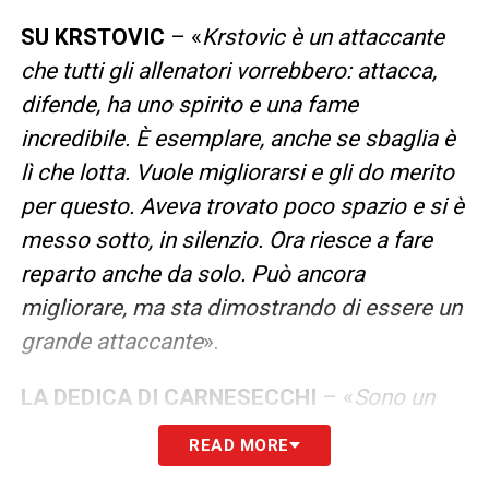
SU KRSTOVIC
– «
Krstovic è un attaccante
che tutti gli allenatori vorrebbero: attacca,
difende, ha uno spirito e una fame
incredibile. È esemplare, anche se sbaglia è
lì che lotta. Vuole migliorarsi e gli do merito
per questo. Aveva trovato poco spazio e si è
messo sotto, in silenzio. Ora riesce a fare
reparto anche da solo. Può ancora
migliorare, ma sta dimostrando di essere un
grande attaccante
».
LA DEDICA DI CARNESECCHI
– «
Sono un
po’ emozionato quando sento parlare così i
READ MORE
miei ragazzi. Li ringrazio perché con loro si è