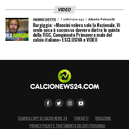
dei ragazzi
».
VIDEO
1 settimana ago
Alberto Petrosilli
HANNO DETTO
LA PLAYLIST DELLE NOSTRE TOP NEWS
Bargiggia: «Mancini voleva solo la Nazionale. Vi
svelo cosa è successo davvero dietro le quinte
della FIGC. Campionato Primavera male del
calcio italiano» ESCLUSIVA e VIDEO
SCARICA L’APP DI CALCIO NEWS 24
CONTATTI
REDAZIONE
PRIVACY POLICY E TRATTAMENTO DEI DATI PERSONALI