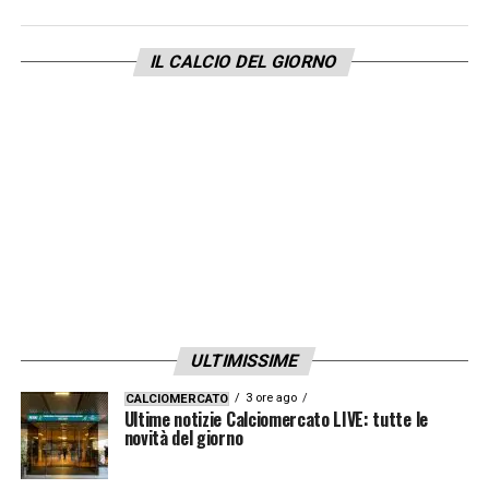
creata grande sintonia, una magia. È nata
subito e non era scontato. Era una squadra
IL CALCIO DEL GIORNO
in difficoltà, demotivata. Li abbiamo portati
settimi in classifica, abbiamo fatto un buon
cammino in Champions e siamo arrivati in
semifinale di Coppa Italia, uscendo ai rigori.
Io voglio il bene dei miei ragazzi, voglio il
bene dell’Atalanta e dei tifosi. Io non penso
al mio futuro, ma al presente. Ho dato tutto
per questi colori e questa maglia, credo di
essere stato molto apprezzato da ragazzi e
ULTIMISSIME
tifosi, spero anche dalla società. Non ho
3 ore ago
CALCIOMERCATO
rimpianti, lavoro giorno e notte. Poi le
Ultime notizie Calciomercato LIVE: tutte le
novità del giorno
valutazioni le farà la società. La
soddisfazione più grande è la risposta