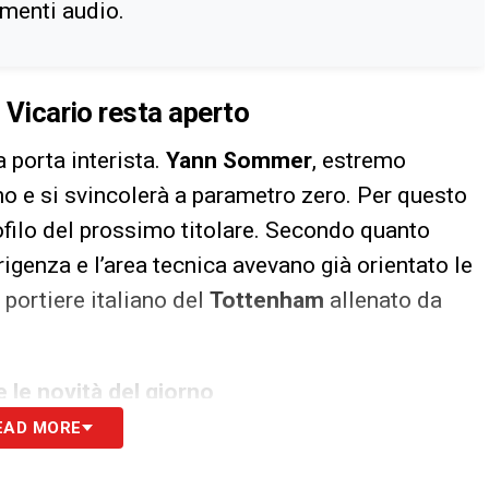
imenti audio.
n Vicario resta aperto
a porta interista.
Yann Sommer
, estremo
no e si svincolerà a parametro zero. Per questo
ofilo del prossimo titolare. Secondo quanto
irigenza e l’area tecnica avevano già orientato le
, portiere italiano del
Tottenham
allenato da
 le novità del giorno
EAD MORE
anche una base d’intesa per un eventuale
gere l’accordo con il club inglese
, ancora