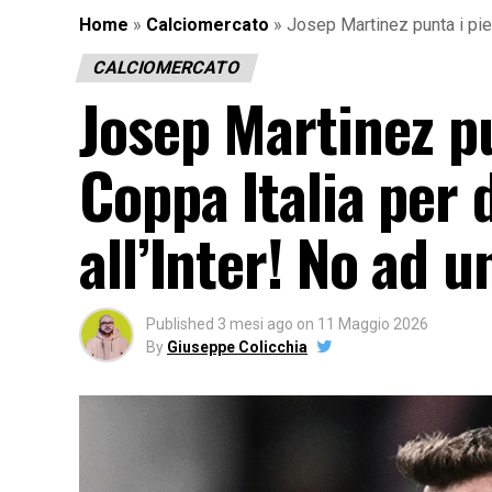
Home
»
Calciomercato
»
Josep Martinez punta i piedi
CALCIOMERCATO
Josep Martinez pun
Coppa Italia per 
all’Inter! No ad u
Published
3 mesi ago
on
11 Maggio 2026
By
Giuseppe Colicchia