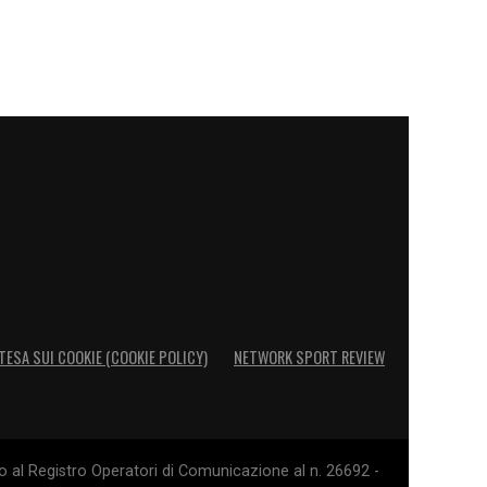
TESA SUI COOKIE (COOKIE POLICY)
NETWORK SPORT REVIEW
o al Registro Operatori di Comunicazione al n. 26692 -