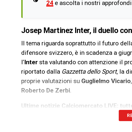
24
e ascolta i nostri approfond
Josep Martinez Inter, il duello co
Il tema riguarda soprattutto il futuro dell
difensore svizzero, è in scadenza a giug
l’
Inter
sta valutando con attenzione il pr
riportato dalla
Gazzetta dello Sport
, la d
proprie valutazioni su
Guglielmo Vicario
Roberto De Zerbi
.
Ultime notizie Calciomercato LIVE: tutte
R
Con l’ex Empoli sarebbe stata trovata 
contratto a Milano, ma resta da raggiun