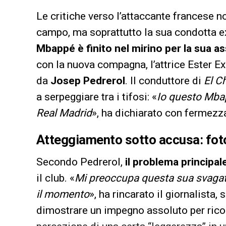
Le critiche verso l’attaccante francese n
campo, ma soprattutto la sua condotta ex
Mbappé è finito nel mirino per la sua a
con la nuova compagna, l’attrice Ester E
da
Josep Pedrerol
. Il conduttore di
El C
a serpeggiare tra i tifosi: «
Io questo Mbap
Real Madrid
», ha dichiarato con fermezz
Atteggiamento sotto accusa: foto 
Secondo Pedrerol,
il problema principal
il club. «
Mi preoccupa questa sua svagatez
il momento
», ha rincarato il giornalista
dimostrare un impegno assoluto per rico