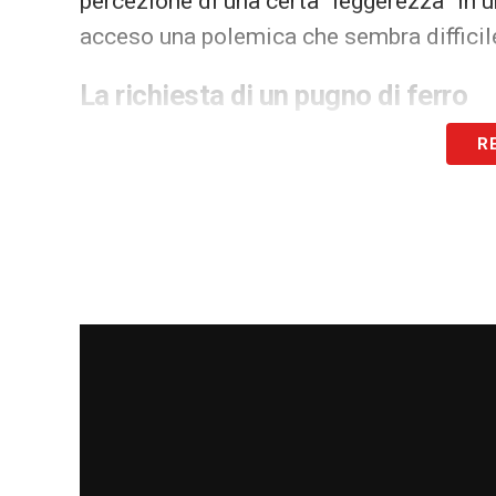
percezione di una certa “leggerezza” i
acceso una polemica che sembra difficil
La richiesta di un pugno di ferro
In questo scenario, anche
il ruolo del f
R
invocato una gestione autoritaria dello 
panchina abbia la forza di imporre limiti c
con personalità, capace di denunciare 
modo adeguato
», ha concluso. Il Real M
suo investimento più costoso o ascoltare
disciplina.
LA PLAYLIST DELLE NOSTRE TOP NEW