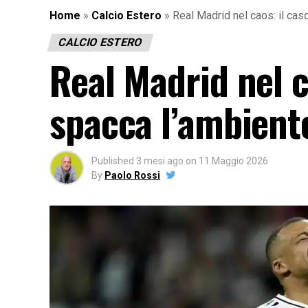
Home
»
Calcio Estero
»
Real Madrid nel caos: il ca
CALCIO ESTERO
Real Madrid nel 
spacca l’ambiente
Published
3 mesi ago
on
11 Maggio 2026
By
Paolo Rossi