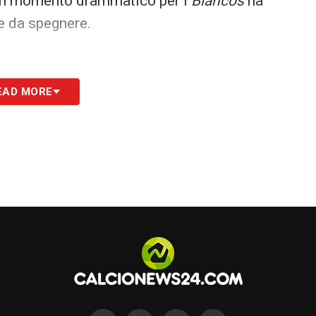
n un momento drammatico per i
Blancos
ha
e da spegnere.
uturo allenatore diventa centrale
. Pedrerol ha
EAD MORE
spogliatoio, chiedendo che chiunque siederà in
hiari, anche ai top player. «
Spero in un tecnico
pubblicamente se Mbappé non si comporta in
adrid si trova dunque a un bivio: proteggere il
 la piazza che chiede un segnale forte di
S