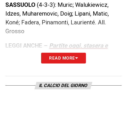
SASSUOLO
(4-3-3): Muric; Walukiewicz,
Idzes, Muharemovic, Doig; Lipani, Matic,
Koné; Fadera, Pinamonti, Laurienté. All.
Grosso
LEGGI ANCHE –
Partite oggi, stasera e
domani: guida alla Diretta TV
READ MORE
LA PLAYLIST DELLE NOSTRE TOP NEWS
IL CALCIO DEL GIORNO