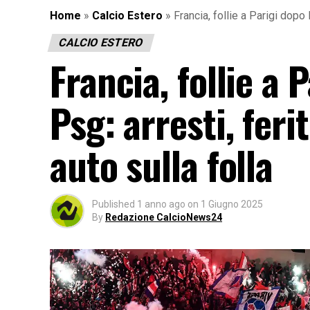
Home
»
Calcio Estero
»
Francia, follie a Parigi dopo l
CALCIO ESTERO
Francia, follie a 
Psg: arresti, feri
auto sulla folla
Published
1 anno ago
on
1 Giugno 2025
By
Redazione CalcioNews24