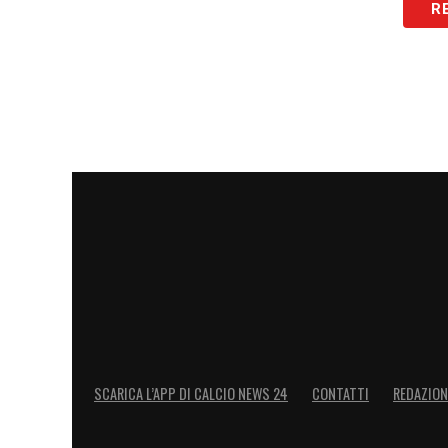
R
SCARICA L’APP DI CALCIO NEWS 24
CONTATTI
REDAZION