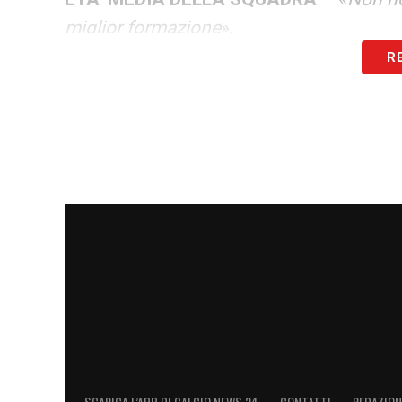
miglior formazione
».
R
IBRAHIMOVIC
– «
Chi non fa non sbaglia,
personalità. Un mese fa già lo volevo far 
crescita negli allenamenti, ha preso qual
deve fermare. Deve continuare con l’umil
COSA GLI CHIEDE
– «
Deve capire quando
di passaggio. Nasce più centrocampista,
negli allenamenti
».
CUNI
– «
Gli attaccanti hanno sempre dato
l’esempio. Anche le partite fanno parte d
nonostante non si sia allenato molto in q