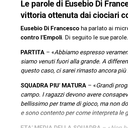
Le parole di Eusebio Di France
vittoria ottenuta dai ciociari c
Eusebio Di Francesco
ha parlato ai micr
contro l’Empoli
. Di seguito le sue parole
PARTITA
– «
Abbiamo espresso veramente 
siamo venuti fuori alla grande. A differenz
questo caso, ci sarei rimasto ancora più
SQUADRA PIU’ MATURA
– «
Grandi progr
campo. I ragazzi devono avere consapevo
bellissimo per trame di gioco, ma non d
e sono contento per come interpreta le 
ETA’ MEDIA DELLA SQUADRA
– «
Non ho