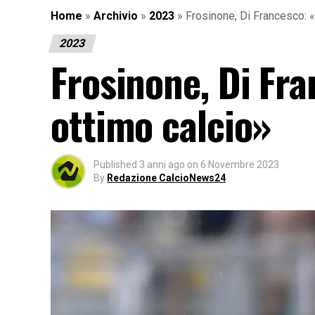
Home
»
Archivio
»
2023
»
Frosinone, Di Francesco: 
2023
Frosinone, Di Fr
ottimo calcio»
Published
3 anni ago
on
6 Novembre 2023
By
Redazione CalcioNews24