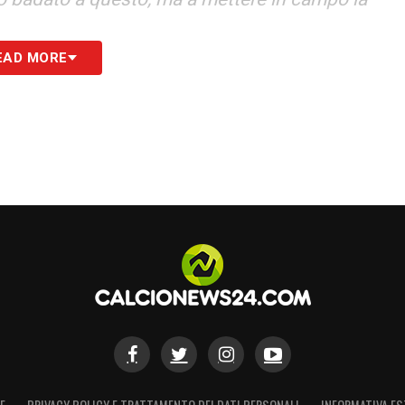
EAD MORE
 i ragazzi agli errori devono reagire e lui ha
esordire, ma era un rischio. Ho visto la sua
che rimprovero, ha voglia di crescere e non si
tà dell’ultimo periodo
».
 stare dentro e quando fuori, per dare più linee
 ma in certi casi deve stare più aperto come
 tutto, alla lunga vengono ripagati e Cuni ne è
i un percorso e oggi l’ho fatto giocare
uesti giorni
».