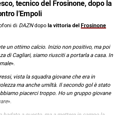
sco, tecnico del Frosinone, dopo la
ontro l’Empoli
ofoni di
DAZN
dopo
la vittoria del
Frosinone
.
un ottimo calcio. Inizio non positivo, ma poi
a di Cagliari, siamo riusciti a portarla a casa. In
 male
».
essi, vista la squadra giovane che era in
lezza ma anche umiltà. Il secondo gol è stato
obbiamo piacerci troppo. Ho un gruppo giovane
gare
».
 badato a questo, ma a mettere in campo la