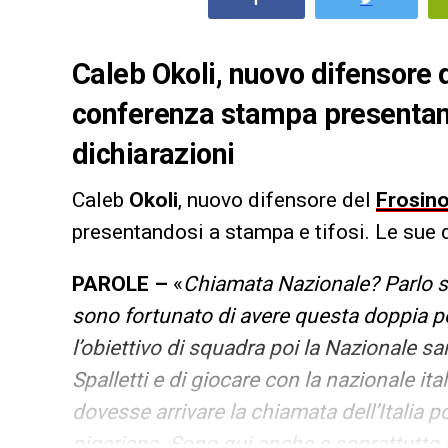
Caleb Okoli, nuovo difensore d
conferenza stampa presentand
dichiarazioni
Caleb
Okoli
, nuovo difensore del
Frosin
presentandosi a stampa e tifosi. Le sue d
PAROLE –
«
Chiamata Nazionale? Parlo s
sono fortunato di avere questa doppia po
l’obiettivo di squadra poi la Nazionale 
Spalletti e di giocare con la nazionale ita
dovesse arrivare la chiamata dell’Italia p
nigeriana. Sono qui anche e soprattutto 