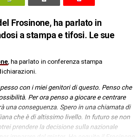
el Frosinone, ha parlato in
osi a stampa e tifosi. Le sue
one
, ha parlato in conferenza stampa
ichiarazioni.
pesso con i miei genitori di questo. Penso che
ssibilità. Per ora penso a giocare e centrare
sarà una conseguenza. Spero in una chiamata di
liana che è di altissimo livello. In futuro se non
otrei prendere la decisione sulla nazionale
per imparare dal mister. Ho seguito il Frosinone