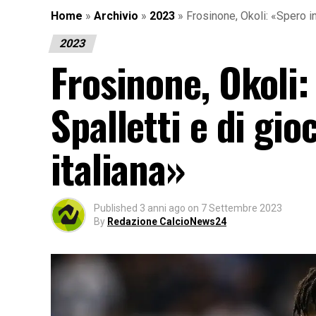
Home
»
Archivio
»
2023
»
Frosinone, Okoli: «Spero in
2023
Frosinone, Okoli:
Spalletti e di gio
italiana»
Published
3 anni ago
on
7 Settembre 2023
By
Redazione CalcioNews24