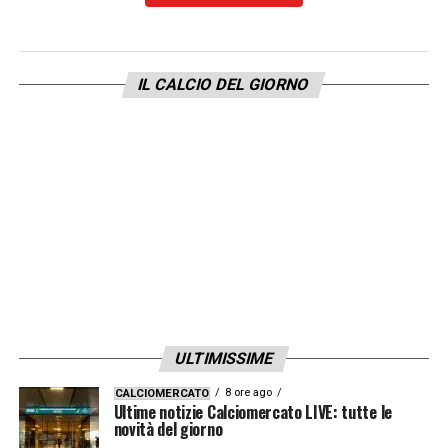
davanti all’altro, se la giocano sempre a
seconda dei periodi, dei momenti e delle
partite che affrontiamo. Dovbyk mi sembra in
IL CALCIO DEL GIORNO
crescita sul piano atletico, sicuramente
molto più rispetto all’inizio della stagione,
quando abbiamo iniziato il ritiro. La sua
crescita passa da questo: deve essere in
grande condizione fisica e atletica per poter
mascherare alcune difficoltà tecniche che ha
in questo momento. Se raggiunge una
condizione ottimale, riesce anche a
migliorare sul piano tecnico».
ULTIMISSIME
8 ore ago
CALCIOMERCATO
LA PLAYLIST DELLE NOSTRE TOP NEWS
Ultime notizie Calciomercato LIVE: tutte le
novità del giorno