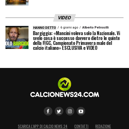
VIDEO
6 giorni ago
Alberto Petrosilli
HANNO DETTO
Bargiggia: «Mancini voleva solo la Nazionale. Vi
svelo cosa è successo davvero dietro le quinte
della FIGC. Campionato Primavera male del
calcio italiano» ESCLUSIVA e VIDEO
SCARICA L’APP DI CALCIO NEWS 24
CONTATTI
REDAZIONE