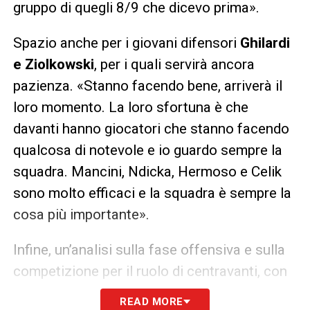
gruppo di quegli 8/9 che dicevo prima».
Spazio anche per i giovani difensori
Ghilardi
e Ziolkowski
, per i quali servirà ancora
pazienza. «Stanno facendo bene, arriverà il
loro momento. La loro sfortuna è che
davanti hanno giocatori che stanno facendo
qualcosa di notevole e io guardo sempre la
squadra. Mancini, Ndicka, Hermoso e Celik
sono molto efficaci e la squadra è sempre la
cosa più importante».
Infine, un’analisi sulla fase offensiva e sulla
competizione per il ruolo di centravanti, con
un focus su
Dovbyk
. «Non c’è un giocatore
READ MORE