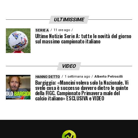
Secondo il giornalista, la brillante Roma
gasperiniana non farà la semplice comparsa
in Champions League. L’Atalanta, invece,
ULTIMISSIME
potrebbe ambire a vincere la Conference
11 ore ago
SERIE A
Ultime Notizie Serie A: tutte le novità del giorno
League, ma solamente assumendo
un
sul massimo campionato italiano
tecnico in grado di riaccendere il prezioso
spirito
del lungo novennato precedente
VIDEO
LA PLAYLIST DELLE NOSTRE TOP NEWS
1 settimana ago
Alberto Petrosilli
HANNO DETTO
Bargiggia: «Mancini voleva solo la Nazionale. Vi
svelo cosa è successo davvero dietro le quinte
della FIGC. Campionato Primavera male del
calcio italiano» ESCLUSIVA e VIDEO