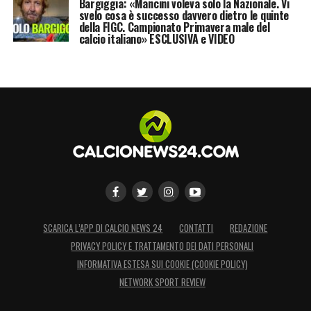
Bargiggia: «Mancini voleva solo la Nazionale. Vi
svelo cosa è successo davvero dietro le quinte
della FIGC. Campionato Primavera male del
calcio italiano» ESCLUSIVA e VIDEO
SCARICA L’APP DI CALCIO NEWS 24
CONTATTI
REDAZIONE
PRIVACY POLICY E TRATTAMENTO DEI DATI PERSONALI
INFORMATIVA ESTESA SUI COOKIE (COOKIE POLICY)
NETWORK SPORT REVIEW