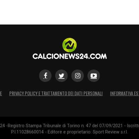
 di ripetere gli errori dello scorso anno, quando
 con un quasi esordiente come Donati portò a
servono certezze: confermare Lombardo e Mancini
e volontà di costruire un progetto credibile.
ficherebbe compromettere ancora una volta il
E
PRIVACY POLICY E TRATTAMENTO DEI DATI PERSONALI
INFORMATIVA ES
4 -Registro Stampa Tribunale di Torino n. 47 del 07/09/2021 - Iscritt
P.I.11028660014 - Editore e proprietario: Sport Review s.r.l.