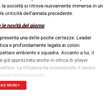
li, la società si ritrova nuovamente immersa in un
le criticità dell’annata precedente.
 le novità del giorno
presenta una delle poche certezze. Leader
atica e profondamente legata ai colori
pattare ambiente e squadra. Accanto a lui, il
 già apprezzata anche in ottica di player
ettico. La tifoseria ha riconosciuto il lavoro
 senza tentennamenti.
EAD MORE
la decisione sulla guida tecnica tarda ad
e, alimentando dubbi sulle reali ambizioni del
rso la Serie A o la Sampdoria viene gestita come