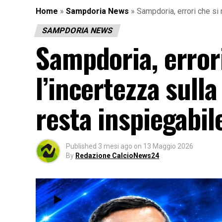
Home
»
Sampdoria News
»
Sampdoria, errori che si
SAMPDORIA NEWS
Sampdoria, errori
l’incertezza sul
resta inspiegabil
Published
3 mesi ago
on
13 Maggio 2026
By
Redazione CalcioNews24