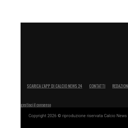
una semplice azienda? Il rischio è quello
la scelta di sostituire Evani e Lombardo
risultati disastrosi. Oggi più che mai 
sarebbe un segnale di coerenza, stabilità 
Continuare a tergiversare, invece, signi
futuro blucerchiato.
SCARICA L’APP DI CALCIO NEWS 24
CONTATTI
REDAZION
gestisci il consenso
Copyright 2026 © riproduzione riservata Calcio News 2