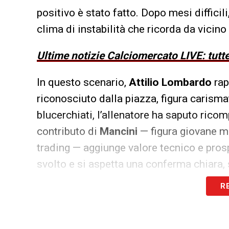
positivo è stato fatto. Dopo mesi diffici
clima di instabilità che ricorda da vicino 
Ultime notizie Calciomercato LIVE: tutte
In questo scenario,
Attilio Lombardo
rap
riconosciuto dalla piazza, figura carism
blucerchiati, l’allenatore ha saputo ricom
contributo di
Mancini
— figura giovane ma
trading — aggiunge valore tecnico e prosp
svolto e si aspetta una conferma chiara,
R
Ed è proprio qui che nasce il problema: 
arrivare. La società continua a rimandar
club.
L’obiettivo è davvero la risalita ve