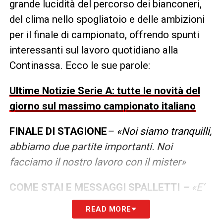
grande lucidità del percorso dei bianconeri,
del clima nello spogliatoio e delle ambizioni
per il finale di campionato, offrendo spunti
interessanti sul lavoro quotidiano alla
Continassa. Ecco le sue parole:
Ultime Notizie Serie A: tutte le novità del
giorno sul massimo campionato italiano
FINALE DI STAGIONE
– «Noi siamo tranquilli,
abbiamo due partite importanti. Noi
facciamo il nostro lavoro con il mister»
COME STAI E MESSAGGI SPALLETTI
–
«E’
stata una stagione molto lunga e dura. Non è
READ MORE
ancora finita per questo andiamo duro e