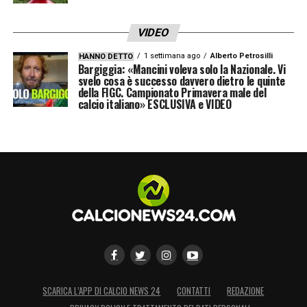
LA PLAYLIST DELLE NOSTRE TOP NEWS
VIDEO
1 settimana ago
Alberto Petrosilli
HANNO DETTO
Bargiggia: «Mancini voleva solo la Nazionale. Vi
svelo cosa è successo davvero dietro le quinte
della FIGC. Campionato Primavera male del
calcio italiano» ESCLUSIVA e VIDEO
SCARICA L’APP DI CALCIO NEWS 24
CONTATTI
REDAZIONE