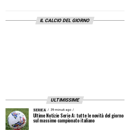
anche il mister è sempre con noi e ci dice di
andare al 100% e fare il massimo»
IL CALCIO DEL GIORNO
JUVENTUS
– «La Juventus è nel mio cuore.
Ringrazio lui (Elkann ndr) che ha detto
queste cose. Io darò sempre il massimo per
me, per la squadra e per la Juve che è nel
mio cuore»
HAI CHIESTO A VLAHOVIC DI RESTARE?
–
«Sì ma questo non posso dirlo io (ride ndr)»
.
ULTIMISSIME
LEGGI LE PAROLE INTEGRALI DI YILDIZ SU
39 minuti ago
SERIE A
JUVENTUSNEWS24
Ultime Notizie Serie A: tutte le novità del giorno
sul massimo campionato italiano