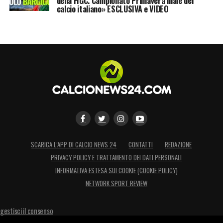
della FIGC. Campionato Primavera male del
calcio italiano» ESCLUSIVA e VIDEO
SCARICA L’APP DI CALCIO NEWS 24
CONTATTI
REDAZIONE
PRIVACY POLICY E TRATTAMENTO DEI DATI PERSONALI
INFORMATIVA ESTESA SUI COOKIE (COOKIE POLICY)
NETWORK SPORT REVIEW
gestisci il consenso