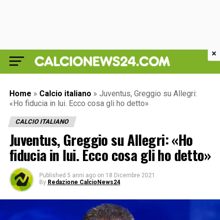
×
Home
»
Calcio italiano
»
Juventus, Greggio su Allegri:
«Ho fiducia in lui. Ecco cosa gli ho detto»
CALCIO ITALIANO
Juventus, Greggio su Allegri: «Ho
fiducia in lui. Ecco cosa gli ho detto»
Published
5 anni ago
on
18 Dicembre 2021
By
Redazione CalcioNews24