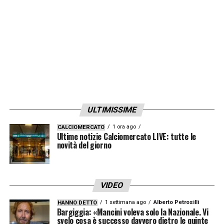
è stato un grande acquisto, però ne abbiamo
altri 4-5 che alla Juventus stanno troppo
comodi
».
CONTINUA SU JUVENTUS NEWS 24
LA PLAYLIST DELLE NOSTRE TOP NEWS
ULTIMISSIME
1 ora ago
CALCIOMERCATO
Ultime notizie Calciomercato LIVE: tutte le
novità del giorno
VIDEO
1 settimana ago
Alberto Petrosilli
HANNO DETTO
Bargiggia: «Mancini voleva solo la Nazionale. Vi
svelo cosa è successo davvero dietro le quinte