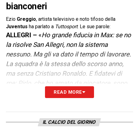
bianconeri
Ezio
Greggio
, artista televisivo e noto tifoso della
Juventus
ha parlato a
Tuttosport
. Le sue parole:
ALLEGRI –
«
Ho grande fiducia in Max: se no
la risolve San Allegri, non la sistema
nessuno. Ma gli va dato il tempo di lavorare.
La squadra è la stessa dello scorso anno,
ma senza Cristiano Ronaldo. E fidatevi di
me: Pirlo, che ho amato da giocatore, sono
certo che diventerà anche un grande
READ MORE
allenatore. Ho detto a Max di schierare
quindici giocatori… Perché non avendo tanta
qualità, magari con otto centrocampisti in
IL CALCIO DEL GIORNO
campo ne facciamo quattro buoni. Locatelli