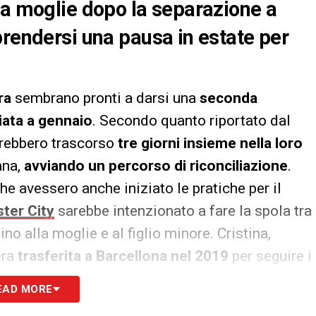
la moglie dopo la separazione a
prendersi una pausa in estate per
ra
sembrano pronti a darsi una
seconda
ata a gennaio
. Secondo quanto riportato dal
avrebbero trascorso
tre giorni insieme nella loro
ana,
avviando un percorso di riconciliazione
.
he avessero anche iniziato le pratiche per il
ter City
sarebbe intenzionato a fare la spola tra
ino alla moglie e al figlio minore. Cristina,
era
trasferita a Barcellona nel 2019
per seguire i
di Guardiola di prolungare fino al 2026 il
EAD MORE
 forse spinto verso la crisi
.