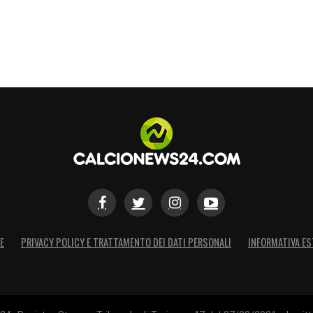
nta quella che molti considerano
la sua stagione
ter City
, sia per
motivi sportivi sia personali
. In
alificarsi per la prossima Champions League e a
picare una
pausa estiva per ritrovare serenità
 Club
negli Stati Uniti – in programma per circa
uesto desiderio.
S
E
PRIVACY POLICY E TRATTAMENTO DEI DATI PERSONALI
INFORMATIVA ES