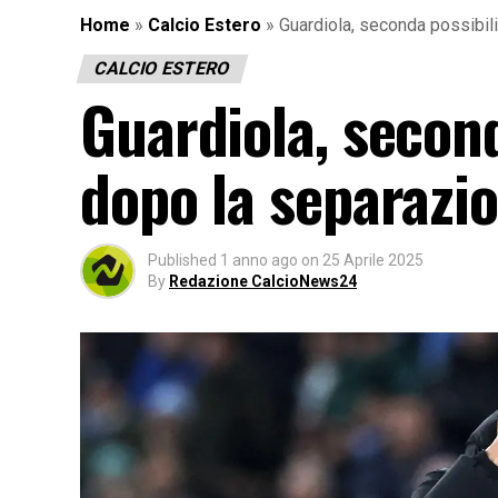
Home
»
Calcio Estero
»
Guardiola, seconda possibil
CALCIO ESTERO
Guardiola, second
dopo la separazi
Published
1 anno ago
on
25 Aprile 2025
By
Redazione CalcioNews24