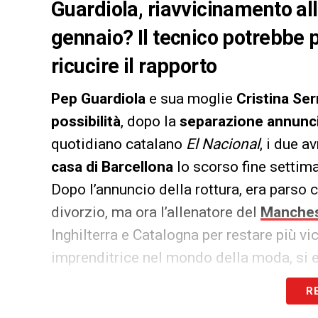
Guardiola, riavvicinamento al
gennaio? Il tecnico potrebbe 
ricucire il rapporto
Pep Guardiola
e sua moglie
Cristina Ser
possibilità
, dopo la
separazione annunci
quotidiano catalano
El Nacional
, i due 
casa di Barcellona
lo scorso fine settim
Dopo l’annuncio della rottura, era parso c
divorzio, ma ora l’allenatore del
Manches
Inghilterra e Catalogna per restare più vic
imprenditrice nel mondo della moda, si 
propri interessi lavorativi, e
la decisione 
R
contratto con il City avrebbe sorpreso e