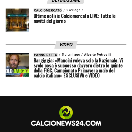
ULTIMISSIME
non è ancora sazio.
2 ore ago
CALCIOMERCATO
Ultime notizie Calciomercato LIVE: tutte le
LA PLAYLIST DELLE NOSTRE TOP NEWS
novità del giorno
VIDEO
5 giorni ago
Alberto Petrosilli
HANNO DETTO
Bargiggia: «Mancini voleva solo la Nazionale. Vi
svelo cosa è successo davvero dietro le quinte
della FIGC. Campionato Primavera male del
calcio italiano» ESCLUSIVA e VIDEO