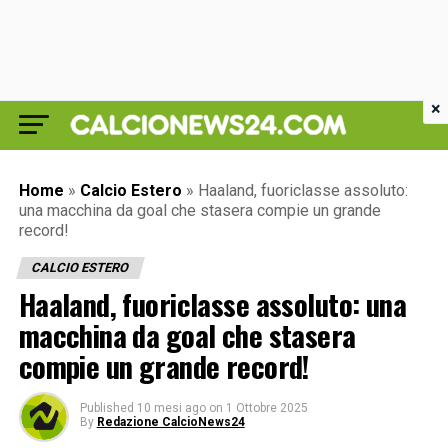
×
Home
»
Calcio Estero
»
Haaland, fuoriclasse assoluto:
una macchina da goal che stasera compie un grande
record!
CALCIO ESTERO
Haaland, fuoriclasse assoluto: una
macchina da goal che stasera
compie un grande record!
Published
10 mesi ago
on
1 Ottobre 2025
By
Redazione CalcioNews24