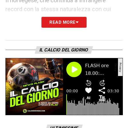
Il norvegese, che continua a infrangere
record con la stessa naturalezza con cui
segna, è ormai una figura centrale nel
READ MORE
progetto di Pep Guardiola. Il Manchester City
sa di avere tra le mani un fuoriclasse
assoluto, e Haaland lo conferma partita
IL CALCIO DEL GIORNO
dopo partita. Non solo per la quantità di reti
segnate, ma anche per la qualità delle sue
giocate e la sua capacità di essere decisivo
nei momenti cruciali.
In una stagione ancora lunga e piena di
obiettivi,
Erling Haaland
è pronto a guidare il
City verso nuove conquiste. Se il gol è il suo
linguaggio, allora il suo messaggio è chiaro: