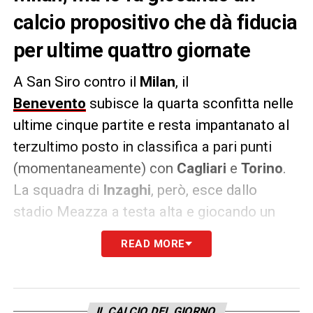
calcio propositivo che dà fiducia
per ultime quattro giornate
A San Siro contro il
Milan
, il
Benevento
subisce la quarta sconfitta nelle
ultime cinque partite e resta impantanato al
terzultimo posto in classifica a pari punti
(momentaneamente) con
Cagliari
e
Torino
.
La squadra di
Inzaghi
, però, esce dallo
stadio Meazza a testa alta e giocando un
calcio propositivo che dà fiducia per le ultime
READ MORE
quattro giornate in cui si giocherà la
salvezza. Nel 2-0 contro i rossoneri, i
giallorossi non si sono chiusi in difesa
IL CALCIO DEL GIORNO