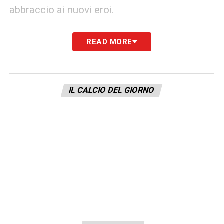
abbraccio ai nuovi eroi.
Una stagione indimenticabile per l’
Inter
e per
READ MORE
Cristian Chivu
, che ha scritto una pagina
memorabile nella storia recente del club.
IL CALCIO DEL GIORNO
LA PLAYLIST DELLE NOSTRE TOP NEWS