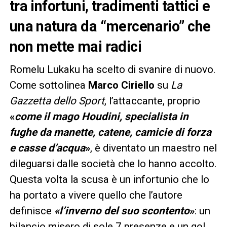
tra infortuni, tradimenti tattici e
una natura da “mercenario” che
non mette mai radici
Romelu Lukaku ha scelto di svanire di nuovo.
Come sottolinea
Marco Ciriello
su
La
Gazzetta dello Sport
, l’attaccante, proprio
«
come il mago Houdini, specialista in
fughe da manette, catene, camicie di forza
e casse d’acqua
»
, è diventato un maestro nel
dileguarsi dalle società che lo hanno accolto.
Questa volta la scusa è un infortunio che lo
ha portato a vivere quello che l’autore
definisce
«l’inverno del suo scontento
»
: un
bilancio misero di sole 7 presenze e un gol