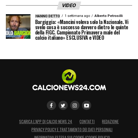
VIDEO
1 settimana ago
Alberto Petrosilli
HANNO DETTO
Bargiggia: «Mancini voleva solo la Nazionale. Vi
svelo cosa è successo davvero dietro le quinte
della FIGC. Campionato Primavera male del
calcio italiano» ESCLUSIVA e VIDEO
SCARICA L’APP DI CALCIO NEWS 24
CONTATTI
REDAZIONE
PRIVACY POLICY E TRATTAMENTO DEI DATI PERSONALI
INFORMATIVA ESTESA SUI COOKIE (COOKIE POLICY)