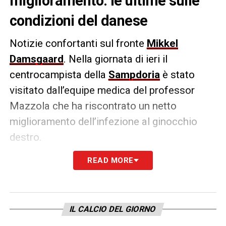
miglioramento: le ultime sulle
condizioni del danese
Notizie confortanti sul fronte
Mikkel
Damsgaard
. Nella giornata di ieri il
centrocampista della
Sampdoria
è stato
visitato dall’equipe medica del professor
Mazzola che ha riscontrato un netto
miglioramento dell’infezione al ginocchio
destro.
READ MORE
Il danese, ancora ricoverato, potrebbe
ricevere il via libera per tornare a casa nella
giornata di oggi, come riporta
Il Secolo XIX
. Il
centrocampista verrà comunque
IL CALCIO DEL GIORNO
strettamente monitorato e i tempi di