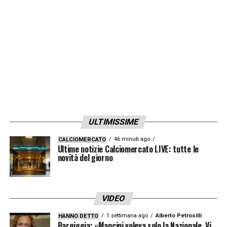
recupero si potrebbero dilatare fino ai primi
di dicembre.
LA PLAYLIST DELLE NOSTRE TOP NEWS
ULTIMISSIME
46 minuti ago
CALCIOMERCATO
Ultime notizie Calciomercato LIVE: tutte le
novità del giorno
VIDEO
1 settimana ago
Alberto Petrosilli
HANNO DETTO
Bargiggia: «Mancini voleva solo la Nazionale. Vi