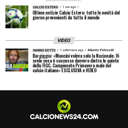
cause che sta spingendo l’allenatore
1 ora ago
CALCIO ESTERO
Ultime notizie Calcio Estero: tutte le novità del
salentino e il DS Manna a valutare cambi
giorno provenienti da tutto il mondo
tattici (il passaggio al 3-5-2) e nuovi
interventi sul mercato per coprire le fasce.
VIDEO
Ora la palla passa ai fisioterapisti: l’obiettivo
è riavere Neres in campo per il rush finale
1 settimana ago
Alberto Petrosilli
HANNO DETTO
Bargiggia: «Mancini voleva solo la Nazionale. Vi
della stagione.
svelo cosa è successo davvero dietro le quinte
della FIGC. Campionato Primavera male del
calcio italiano» ESCLUSIVA e VIDEO
LA PLAYLIST DELLE NOSTRE TOP NEWS