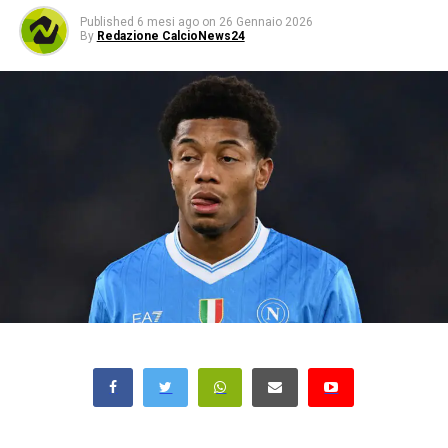
Published
6 mesi ago
on
26 Gennaio 2026
By
Redazione CalcioNews24