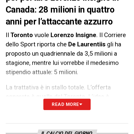
Canada: 28 milioni in quattro
anni per l’attaccante azzurro
Il
Toronto
vuole
Lorenzo Insigne
. Il Corriere
dello Sport riporta che
De Laurentiis
gli ha
proposto un quadriennale da 3,5 milioni a
stagione, mentre lui vorrebbe il medesimo
stipendio attuale: 5 milioni.
La trattativa è in stallo totale. L’offerta
concreta è quella del Toronto. L’idea è
READ MORE
portare Lorenzo in Mls proprio come fu con
Giovinco:
la proposta è di 7 milioni a
stagione per 4 anni, più benefit
. Con la
possibilità mai scartata di anticipare l’affare,
IL CALCIO DEL GIORNO