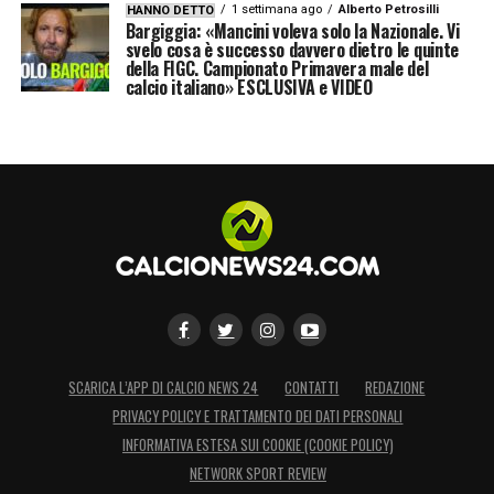
1 settimana ago
Alberto Petrosilli
HANNO DETTO
Bargiggia: «Mancini voleva solo la Nazionale. Vi
svelo cosa è successo davvero dietro le quinte
della FIGC. Campionato Primavera male del
calcio italiano» ESCLUSIVA e VIDEO
SCARICA L’APP DI CALCIO NEWS 24
CONTATTI
REDAZIONE
PRIVACY POLICY E TRATTAMENTO DEI DATI PERSONALI
INFORMATIVA ESTESA SUI COOKIE (COOKIE POLICY)
NETWORK SPORT REVIEW