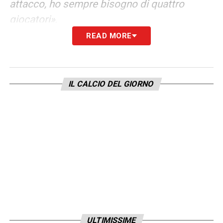
attacco, ho sempre bisogno di quattro
giocatori»
.
READ MORE
LEGGI ALTRE NOTIZIE SU
INTERNEWS24.COM
IL CALCIO DEL GIORNO
LA PLAYLIST DELLE NOSTRE TOP NEWS
ULTIMISSIME