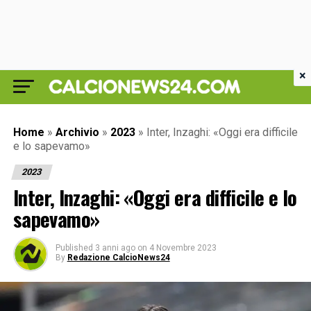
×
Home
»
Archivio
»
2023
»
Inter, Inzaghi: «Oggi era difficile
e lo sapevamo»
2023
Inter, Inzaghi: «Oggi era difficile e lo
sapevamo»
Published
3 anni ago
on
4 Novembre 2023
By
Redazione CalcioNews24