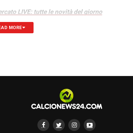
rcato LIVE: tutte le novità del giorno
EAD MORE
S