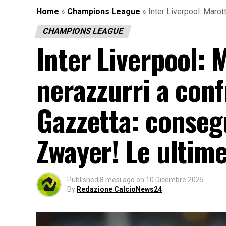
Home
»
Champions League
»
Inter Liverpool: Marot
CHAMPIONS LEAGUE
Inter Liverpool: M
nerazzurri a conf
Gazzetta: consegu
Zwayer! Le ultim
Published
8 mesi ago
on
10 Dicembre 2025
By
Redazione CalcioNews24