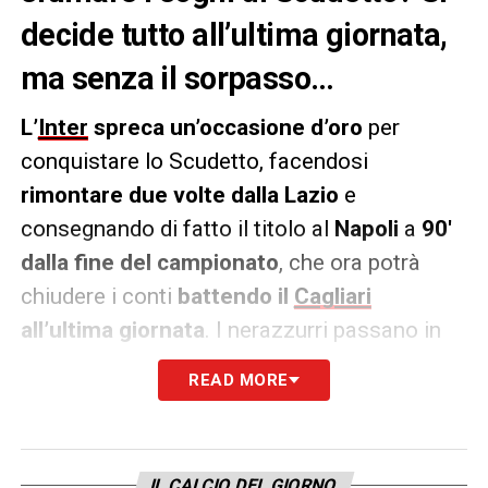
decide tutto all’ultima giornata,
ma senza il sorpasso…
L’
Inter
spreca un’occasione d’oro
per
conquistare lo Scudetto, facendosi
rimontare due volte dalla Lazio
e
consegnando di fatto il titolo al
Napoli
a
90′
dalla fine del campionato
, che ora potrà
chiudere i conti
battendo il
Cagliari
all’ultima giornata
. I nerazzurri passano in
vantaggio con Bisseck
, poi si fanno
READ MORE
raggiungere prima da Pedro sull’1-1
(gol
inizialmente annullato e poi convalidato dal
VAR) e infine ancora
dallo stesso Pedro su
IL CALCIO DEL GIORNO