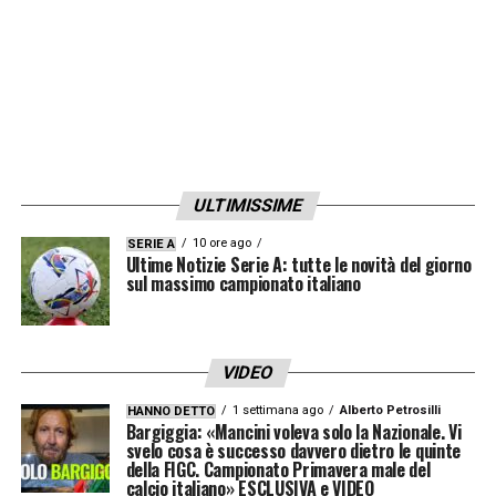
— Calcio Datato (@CalcioDatato)
February 27, 2021
Come si vede nel grafico di Calcio Datato, a
inizio anno l’
Inter
aveva un indice PPDA
bassissimo. Cioè, cercava di recuperare palla
ULTIMISSIME
molto in avanti, vedevamo anche marcature a
10 ore ago
SERIE A
uomo piuttosto ambiziose. I giocatori
Ultime Notizie Serie A: tutte le novità del giorno
sul massimo campionato italiano
interisti non erano però a proprio agio con
questo stile, tant’è che Conte ha deciso di
cambiare. Il risultato è che a, seconda del
VIDEO
tipo di partita, vediamo
i nerazzurri optare
1 settimana ago
Alberto Petrosilli
HANNO DETTO
per un diverso tipo di aggressività senza
Bargiggia: «Mancini voleva solo la Nazionale. Vi
svelo cosa è successo davvero dietro le quinte
palla
.
della FIGC. Campionato Primavera male del
calcio italiano» ESCLUSIVA e VIDEO