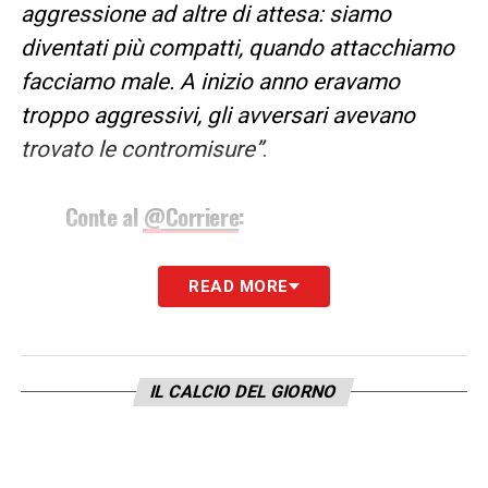
aggressione ad altre di attesa: siamo
diventati più compatti, quando attacchiamo
facciamo male. A inizio anno eravamo
troppo aggressivi, gli avversari avevano
trovato le contromisure”
.
Conte al
@Corriere
:
"Abbiamo trovato un equilibrio
READ MORE
alternando fasi di aggressione ad altre
di attesa: siamo diventati più compatti,
quando attacchiamo facciamo male."
IL CALCIO DEL GIORNO
L'intensità del pressing dell'Inter 👇🏻
pic.twitter.com/Qyd7Y8QhVK