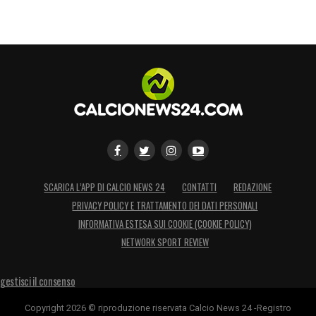
Vediamo partite in cui l’indice PPDA è molto
basso (ossia, gare in cui l’Inter prova a
recuperare in fretta palla) ed altre volte
invece in cui i nerazzurri sono molto
attendisti e lasciano il pallino del gioco in
mano agli avversari. Basti pensare ai match
contro Atalanta e Lazio.
Insomma, rispetto al difficile inizio di
SCARICA L’APP DI CALCIO NEWS 24
CONTATTI
REDAZIONE
stagione,
Conte
ha avuto il merito di ridare
PRIVACY POLICY E TRATTAMENTO DEI DATI PERSONALI
solidità difensiva alla propria squadra.
Il
INFORMATIVA ESTESA SUI COOKIE (COOKIE POLICY)
grosso merito dei nerazzurri è la
NETWORK SPORT REVIEW
flessibilità
, a seconda del tipo di partita
gestisci il consenso
sanno come e dove difendere, variando
l’altezza del pressing.
Copyright 2026 © riproduzione riservata Calcio News 24 -Registro