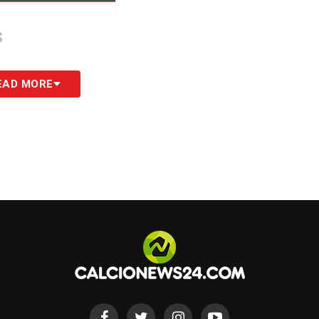
S
EAD MORE