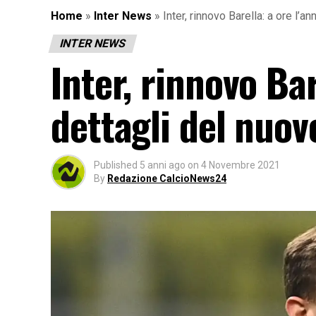
Home
»
Inter News
»
Inter, rinnovo Barella: a ore l’a
INTER NEWS
Inter, rinnovo Bar
dettagli del nuov
Published
5 anni ago
on
4 Novembre 2021
By
Redazione CalcioNews24