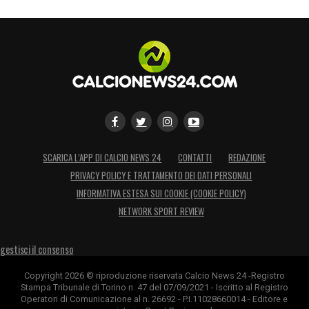
SCARICA L’APP DI CALCIO NEWS 24
CONTATTI
REDAZIONE
PRIVACY POLICY E TRATTAMENTO DEI DATI PERSONALI
INFORMATIVA ESTESA SUI COOKIE (COOKIE POLICY)
NETWORK SPORT REVIEW
gestisci il consenso
Copyright 2026 © riproduzione riservata Calcio News 24 -Registro
Stampa Tribunale di Torino n. 47 del 07/09/2021 - Iscritto al Registro
Operatori di Comunicazione al n. 26692 - P.I.11028660014 - Editore e